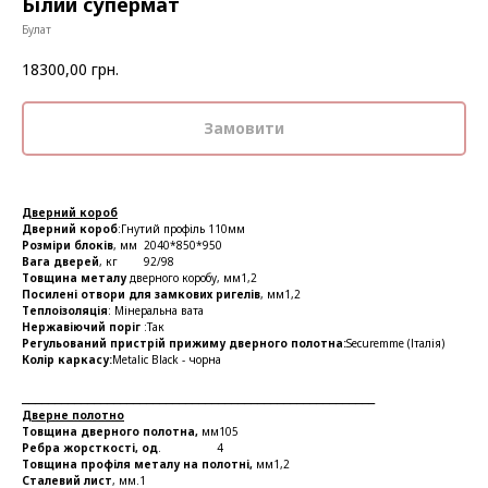
Білий супермат
Булат
18300,00
грн.
Замовити
Дверний короб
Дверний короб
:Гнутий профіль 110мм
Розміри блоків
, мм 2040*850*950
Вага дверей
, кг 92/98
Товщина металу
дверного коробу, мм1,2
Посилені отвори для замкових ригелів
, мм1,2
Теплоізоляція
: Мінеральна вата
Нержавіючий поріг
:Так
Регульований пристрій прижиму дверного полотна:
Securemme (Італія)
Колір каркасу:
Metalic Black - чорна
______________________________________________________
Дверне полотно
Товщина дверного полотна,
мм105
Ребра жорсткості, од
. 4
Товщина профіля металу на полотні,
мм1,2
Сталевий лист
, мм.1