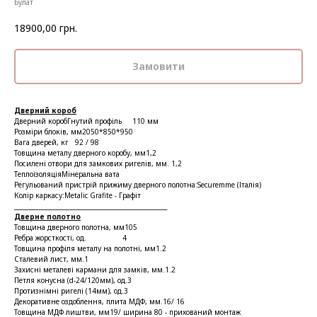
Булат
18900,00
грн.
Замовити
Дверний короб
Дверний коробГнутий профіль 110 мм
Розміри блоків, мм2050*850*950
Вага дверей, кг 92 / 98
Товщина металу дверного коробу, мм1,2
Посилені отвори для замкових ригелів, мм. 1,2
ТеплоізоляціяМінеральна вата
Регульований пристрій прижиму дверного полотна:Securemme (Італія)
Колір каркасу:Metalic Grafite - Графіт
______________________________________________________
Дверне полотно
Товщина дверного полотна, мм105
Ребра жорсткості, од. 4
Товщина профіля металу на полотні, мм1.2
Сталевий лист, мм.1
Захисні металеві кармани для замків, мм.1.2
Петля конусна (d-24/120мм), од.3
Протизнімні ригелі (14мм), од.3
Декоративне оздоблення, плита МДФ, мм.16/ 16
Товщина МДФ лиштви, мм19/ ширина 80 - прихований монтаж