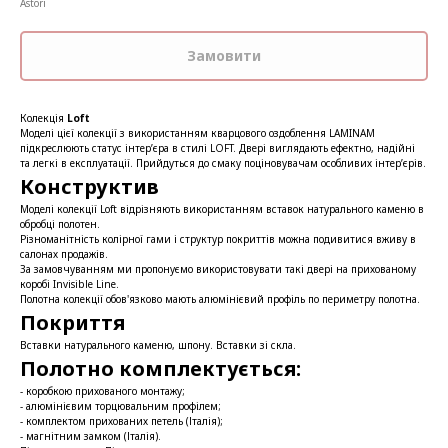
Astori
Замовити
Колекція
Loft
Моделі цієї колекції з використанням кварцового оздоблення LAMINAM
підкреслюють статус інтер’єра в стилі LOFT. Двері виглядають ефектно, надійні
та легкі в експлуатації. Прийдуться до смаку поціновувачам особливих інтер’єрів.
Конструктив
Моделі колекції Loft відрізняють використанням вставок натурального каменю в
обробці полотен.
Різноманітність колірної гами і структур покриттів можна подивитися вживу в
салонах продажів.
За замовчуванням ми пропонуємо використовувати такі двері на прихованому
коробі Invisible Line.
Полотна колекції обов'язково мають алюмінієвий профіль по периметру полотна.
Покриття
Вставки натурального каменю, шпону. Вставки зі скла.
Полотно комплектується:
- коробкою прихованого монтажу;
- алюмінієвим торцювальним профілем;
- комплектом прихованих петель (Італія);
- магнітним замком (Італія).