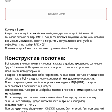
Astori
Замовити
Колекція
Bone
Акцент на глянці і легкості скла вигідно відрізняє моделі цієї колекції.
Тоноване скло по палітрі RAL\NCS підкреслюються глухими частинами полотна.
Всі моделі можливо виконати з покриттям натурального шпону або ж
пофарбувати по палітрі RAL\NCS.
Полотна моделей мають по периметру алюмінієвий торець
Конструктив полотна:
Всі полотна виготовляються на основі каркаса з цілісно зрощеногоо соснового
бруса 1-ї категорії. Це дозволяє надати жорсткості полотну і усунути
можливість його деформації.
У каркасі є горизонтальні ребра жорсткості. Каркас заповнюється стільниковою
обрешіткою з МДФ, завдяки чому конструкція має додаткову жорсткість.
Поверх каркаса з двох сторін пресуються накладки з МДФ (HDF), товщина
їх варіюється в залежності від моделі.
Поверх проводиться фінішна обробка полотна високоякісними європейськими
матеріалами.
По периметру полотна монтується алюмінієвий торець, що надає полотну
закінченого вигляду і додає зносостійкості в процесі експлуатації.
Товщина полотна - 40 мм
При стандартному відкриванні ONSIDE полотно без четверті. При відкриванні